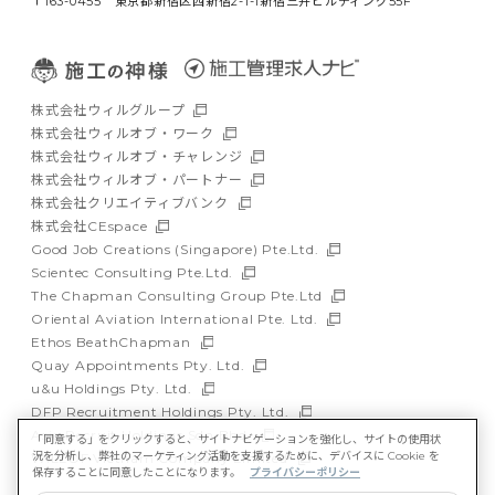
〒163-0455 東京都新宿区西新宿2-1-1新宿三井ビルディング55F
株式会社ウィルグループ
株式会社ウィルオブ・ワーク
株式会社ウィルオブ・チャレンジ
株式会社ウィルオブ・パートナー
株式会社クリエイティブバンク
株式会社CEspace
Good Job Creations (Singapore) Pte.Ltd.
Scientec Consulting Pte.Ltd.
The Chapman Consulting Group Pte.Ltd
Oriental Aviation International Pte. Ltd.
Ethos BeathChapman
Quay Appointments Pty. Ltd.
u&u Holdings Pty. Ltd.
DFP Recruitment Holdings Pty. Ltd.
Asia Recruit Holdings Sdn.Bhd.
「同意する」をクリックすると、サイトナビゲーションを強化し、サイトの使用状
況を分析し、弊社のマーケティング活動を支援するために、デバイスに Cookie を
WILLOF Vietnam Company Limited
保存することに同意したことになります。
プライバシーポリシー