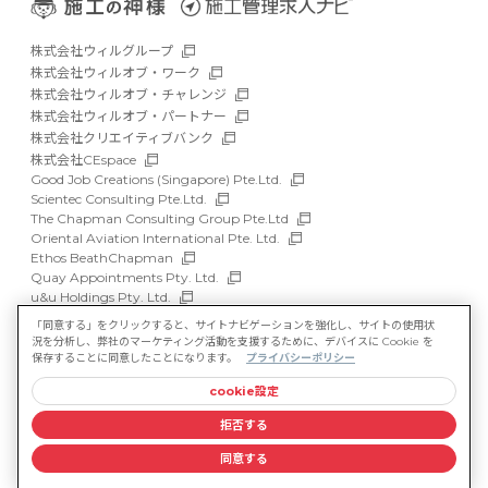
株式会社ウィルグループ
株式会社ウィルオブ・ワーク
株式会社ウィルオブ・チャレンジ
株式会社ウィルオブ・パートナー
株式会社クリエイティブバンク
株式会社CEspace
Good Job Creations (Singapore) Pte.Ltd.
Scientec Consulting Pte.Ltd.
The Chapman Consulting Group Pte.Ltd
Oriental Aviation International Pte. Ltd.
Ethos BeathChapman
Quay Appointments Pty. Ltd.
u&u Holdings Pty. Ltd.
DFP Recruitment Holdings Pty. Ltd.
「同意する」をクリックすると、サイトナビゲーションを強化し、サイトの使用状
Asia Recruit Holdings Sdn.Bhd.
況を分析し、弊社のマーケティング活動を支援するために、デバイスに Cookie を
WILLOF Vietnam Company Limited
保存することに同意したことになります。
プライバシーポリシー
cookie設定
サイトマップ
マルチステークホルダー方針
拒否する
情報セキュリティ基本方針
プライバシーポリシー
同意する
©WILLOF CONSTRUCTION, Inc.