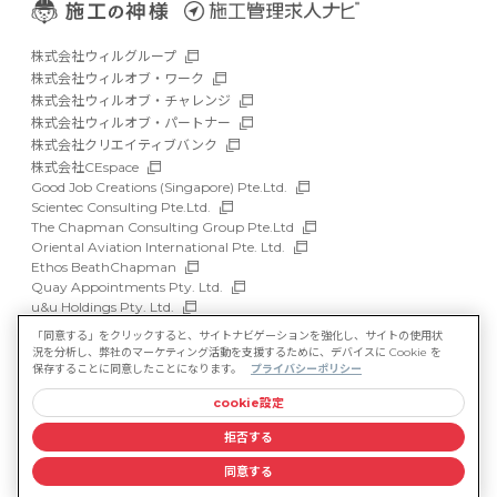
株式会社ウィルグループ
株式会社ウィルオブ・ワーク
株式会社ウィルオブ・チャレンジ
株式会社ウィルオブ・パートナー
株式会社クリエイティブバンク
株式会社CEspace
Good Job Creations (Singapore) Pte.Ltd.
Scientec Consulting Pte.Ltd.
The Chapman Consulting Group Pte.Ltd
Oriental Aviation International Pte. Ltd.
Ethos BeathChapman
Quay Appointments Pty. Ltd.
u&u Holdings Pty. Ltd.
DFP Recruitment Holdings Pty. Ltd.
「同意する」をクリックすると、サイトナビゲーションを強化し、サイトの使用状
Asia Recruit Holdings Sdn.Bhd.
況を分析し、弊社のマーケティング活動を支援するために、デバイスに Cookie を
WILLOF Vietnam Company Limited
保存することに同意したことになります。
プライバシーポリシー
cookie設定
サイトマップ
マルチステークホルダー方針
拒否する
情報セキュリティ基本方針
プライバシーポリシー
同意する
©WILLOF CONSTRUCTION, Inc.