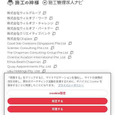
株式会社ウィルグループ
株式会社ウィルオブ・ワーク
株式会社ウィルオブ・チャレンジ
株式会社ウィルオブ・パートナー
株式会社クリエイティブバンク
株式会社CEspace
Good Job Creations (Singapore) Pte.Ltd.
Scientec Consulting Pte.Ltd.
The Chapman Consulting Group Pte.Ltd
Oriental Aviation International Pte. Ltd.
Ethos BeathChapman
Quay Appointments Pty. Ltd.
u&u Holdings Pty. Ltd.
DFP Recruitment Holdings Pty. Ltd.
「同意する」をクリックすると、サイトナビゲーションを強化し、サイトの使用状
Asia Recruit Holdings Sdn.Bhd.
況を分析し、弊社のマーケティング活動を支援するために、デバイスに Cookie を
WILLOF Vietnam Company Limited
保存することに同意したことになります。
プライバシーポリシー
cookie設定
サイトマップ
マルチステークホルダー方針
拒否する
情報セキュリティ基本方針
プライバシーポリシー
同意する
©WILLOF CONSTRUCTION, Inc.