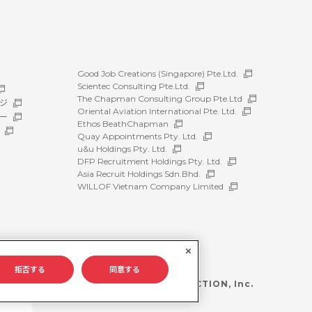
Good Job Creations (Singapore) Pte.Ltd.
Scientec Consulting Pte.Ltd.
The Chapman Consulting Group Pte.Ltd
ジ
Oriental Aviation International Pte. Ltd.
ー
Ethos BeathChapman
Quay Appointments Pty. Ltd.
u&u Holdings Pty. Ltd.
DFP Recruitment Holdings Pty. Ltd.
Asia Recruit Holdings Sdn.Bhd.
WILLOF Vietnam Company Limited
拒否する
同意する
©WILLOF CONSTRUCTION, Inc.