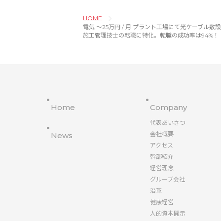
HOME
電気 〜25万円 / 月 プラント工場にて光ケーブル敷設工事/電気施
施工管理技士の転職に特化。転職の成功率は94%！
Home
Company
代表あいさつ
会社概要
News
アクセス
幹部紹介
経営理念
グループ会社
沿革
健康経営
人的資本開示