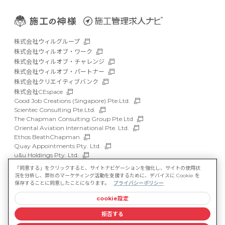
株式会社ウィルグループ
株式会社ウィルオブ・ワーク
株式会社ウィルオブ・チャレンジ
株式会社ウィルオブ・パートナー
株式会社クリエイティブバンク
株式会社CEspace
Good Job Creations (Singapore) Pte.Ltd.
Scientec Consulting Pte.Ltd.
The Chapman Consulting Group Pte.Ltd
Oriental Aviation International Pte. Ltd.
Ethos BeathChapman
Quay Appointments Pty. Ltd.
u&u Holdings Pty. Ltd.
DFP Recruitment Holdings Pty. Ltd.
「同意する」をクリックすると、サイトナビゲーションを強化し、サイトの使用状
Asia Recruit Holdings Sdn.Bhd.
況を分析し、弊社のマーケティング活動を支援するために、デバイスに Cookie を
WILLOF Vietnam Company Limited
保存することに同意したことになります。
プライバシーポリシー
cookie設定
サイトマップ
マルチステークホルダー方針
拒否する
情報セキュリティ基本方針
プライバシーポリシー