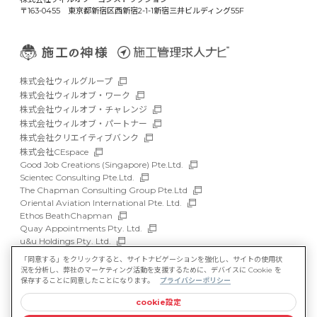
〒163-0455 東京都新宿区西新宿2-1-1新宿三井ビルディング55F
株式会社ウィルグループ
株式会社ウィルオブ・ワーク
株式会社ウィルオブ・チャレンジ
株式会社ウィルオブ・パートナー
株式会社クリエイティブバンク
株式会社CEspace
Good Job Creations (Singapore) Pte.Ltd.
Scientec Consulting Pte.Ltd.
The Chapman Consulting Group Pte.Ltd
Oriental Aviation International Pte. Ltd.
Ethos BeathChapman
Quay Appointments Pty. Ltd.
u&u Holdings Pty. Ltd.
DFP Recruitment Holdings Pty. Ltd.
「同意する」をクリックすると、サイトナビゲーションを強化し、サイトの使用状
Asia Recruit Holdings Sdn.Bhd.
況を分析し、弊社のマーケティング活動を支援するために、デバイスに Cookie を
WILLOF Vietnam Company Limited
保存することに同意したことになります。
プライバシーポリシー
cookie設定