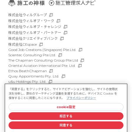
株式会社ウィルグループ
株式会社ウィルオブ・ワーク
株式会社ウィルオブ・チャレンジ
株式会社ウィルオブ・パートナー
株式会社クリエイティブバンク
株式会社CEspace
Good Job Creations (Singapore) Pte.Ltd.
Scientec Consulting Pte.Ltd.
The Chapman Consulting Group Pte.Ltd
Oriental Aviation International Pte. Ltd.
Ethos BeathChapman
Quay Appointments Pty. Ltd.
u&u Holdings Pty. Ltd.
DFP Recruitment Holdings Pty. Ltd.
「同意する」をクリックすると、サイトナビゲーションを強化し、サイトの使用状
Asia Recruit Holdings Sdn.Bhd.
況を分析し、弊社のマーケティング活動を支援するために、デバイスに Cookie を
WILLOF Vietnam Company Limited
保存することに同意したことになります。
プライバシーポリシー
cookie設定
サイトマップ
マルチステークホルダー方針
拒否する
情報セキュリティ基本方針
プライバシーポリシー
同意する
©WILLOF CONSTRUCTION, Inc.