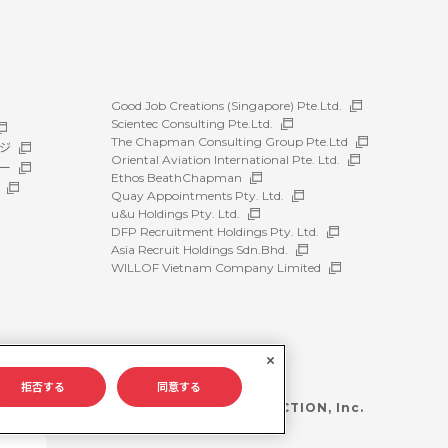
Good Job Creations (Singapore) Pte.Ltd.
Scientec Consulting Pte.Ltd.
The Chapman Consulting Group Pte.Ltd
ジ
Oriental Aviation International Pte. Ltd.
ー
Ethos BeathChapman
Quay Appointments Pty. Ltd.
u&u Holdings Pty. Ltd.
DFP Recruitment Holdings Pty. Ltd.
Asia Recruit Holdings Sdn.Bhd.
WILLOF Vietnam Company Limited
拒否する
同意する
©WILLOF CONSTRUCTION, Inc.