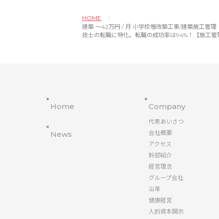
HOME
建築 〜42万円 / 月 小学校増改築工事/建築施工管理・工事監理者
技士の転職に特化。転職の成功率は94%！【施工管
Home
Company
代表あいさつ
会社概要
News
アクセス
幹部紹介
経営理念
グループ会社
沿革
健康経営
人的資本開示