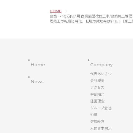
HOME
建築 〜40万円 / 月 商業施設改修工事/建築施工管理・工事監理者
理技士の転職に特化。転職の成功率は94%！【施工
Home
Company
代表あいさつ
会社概要
News
アクセス
幹部紹介
経営理念
グループ会社
沿革
健康経営
人的資本開示