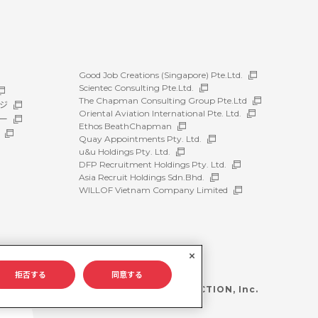
Good Job Creations (Singapore) Pte.Ltd.
Scientec Consulting Pte.Ltd.
The Chapman Consulting Group Pte.Ltd
ジ
Oriental Aviation International Pte. Ltd.
ー
Ethos BeathChapman
Quay Appointments Pty. Ltd.
u&u Holdings Pty. Ltd.
DFP Recruitment Holdings Pty. Ltd.
Asia Recruit Holdings Sdn.Bhd.
WILLOF Vietnam Company Limited
拒否する
同意する
©WILLOF CONSTRUCTION, Inc.