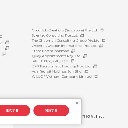
Good Job Creations (Singapore) Pte.Ltd.
Scientec Consulting Pte.Ltd.
The Chapman Consulting Group Pte.Ltd
ジ
Oriental Aviation International Pte. Ltd.
ー
Ethos BeathChapman
Quay Appointments Pty. Ltd.
u&u Holdings Pty. Ltd.
DFP Recruitment Holdings Pty. Ltd.
Asia Recruit Holdings Sdn.Bhd.
WILLOF Vietnam Company Limited
拒否する
同意する
©WILLOF CONSTRUCTION, Inc.