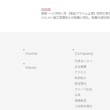
HOME
建築 〜40万円 / 月 【東証プライム上場】改修工事/建築施工管
9:52 AM 施工管理技士の転職に特化。転職の成功
Home
Company
代表あいさつ
会社概要
News
アクセス
幹部紹介
経営理念
グループ会社
沿革
健康経営
人的資本開示