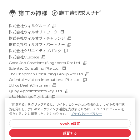
株式会社ウィルグループ
株式会社ウィルオブ・ワーク
株式会社ウィルオブ・チャレンジ
株式会社ウィルオブ・パートナー
株式会社クリエイティブバンク
株式会社CEspace
Good Job Creations (Singapore) Pte.Ltd.
Scientec Consulting Pte.Ltd.
The Chapman Consulting Group Pte.Ltd
Oriental Aviation International Pte. Ltd.
Ethos BeathChapman
Quay Appointments Pty. Ltd.
u&u Holdings Pty. Ltd.
DFP Recruitment Holdings Pty. Ltd.
「同意する」をクリックすると、サイトナビゲーションを強化し、サイトの使用状
Asia Recruit Holdings Sdn.Bhd.
況を分析し、弊社のマーケティング活動を支援するために、デバイスに Cookie を
WILLOF Vietnam Company Limited
保存することに同意したことになります。
プライバシーポリシー
cookie設定
サイトマップ
マルチステークホルダー方針
拒否する
情報セキュリティ基本方針
プライバシーポリシー