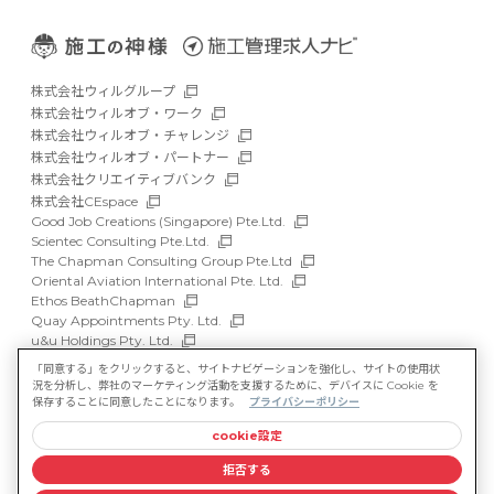
株式会社ウィルグループ
株式会社ウィルオブ・ワーク
株式会社ウィルオブ・チャレンジ
株式会社ウィルオブ・パートナー
株式会社クリエイティブバンク
株式会社CEspace
Good Job Creations (Singapore) Pte.Ltd.
Scientec Consulting Pte.Ltd.
The Chapman Consulting Group Pte.Ltd
Oriental Aviation International Pte. Ltd.
Ethos BeathChapman
Quay Appointments Pty. Ltd.
u&u Holdings Pty. Ltd.
DFP Recruitment Holdings Pty. Ltd.
「同意する」をクリックすると、サイトナビゲーションを強化し、サイトの使用状
Asia Recruit Holdings Sdn.Bhd.
況を分析し、弊社のマーケティング活動を支援するために、デバイスに Cookie を
WILLOF Vietnam Company Limited
保存することに同意したことになります。
プライバシーポリシー
cookie設定
サイトマップ
マルチステークホルダー方針
拒否する
情報セキュリティ基本方針
プライバシーポリシー