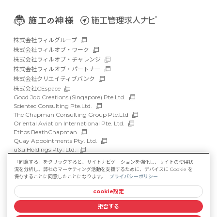
株式会社ウィルグループ
株式会社ウィルオブ・ワーク
株式会社ウィルオブ・チャレンジ
株式会社ウィルオブ・パートナー
株式会社クリエイティブバンク
株式会社CEspace
Good Job Creations (Singapore) Pte.Ltd.
Scientec Consulting Pte.Ltd.
The Chapman Consulting Group Pte.Ltd
Oriental Aviation International Pte. Ltd.
Ethos BeathChapman
Quay Appointments Pty. Ltd.
u&u Holdings Pty. Ltd.
DFP Recruitment Holdings Pty. Ltd.
「同意する」をクリックすると、サイトナビゲーションを強化し、サイトの使用状
Asia Recruit Holdings Sdn.Bhd.
況を分析し、弊社のマーケティング活動を支援するために、デバイスに Cookie を
WILLOF Vietnam Company Limited
保存することに同意したことになります。
プライバシーポリシー
cookie設定
サイトマップ
マルチステークホルダー方針
拒否する
情報セキュリティ基本方針
プライバシーポリシー