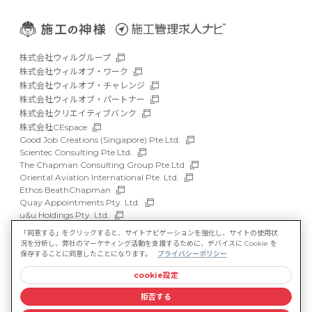
株式会社ウィルグループ
株式会社ウィルオブ・ワーク
株式会社ウィルオブ・チャレンジ
株式会社ウィルオブ・パートナー
株式会社クリエイティブバンク
株式会社CEspace
Good Job Creations (Singapore) Pte.Ltd.
Scientec Consulting Pte.Ltd.
The Chapman Consulting Group Pte.Ltd
Oriental Aviation International Pte. Ltd.
Ethos BeathChapman
Quay Appointments Pty. Ltd.
u&u Holdings Pty. Ltd.
DFP Recruitment Holdings Pty. Ltd.
「同意する」をクリックすると、サイトナビゲーションを強化し、サイトの使用状
Asia Recruit Holdings Sdn.Bhd.
況を分析し、弊社のマーケティング活動を支援するために、デバイスに Cookie を
WILLOF Vietnam Company Limited
保存することに同意したことになります。
プライバシーポリシー
cookie設定
サイトマップ
マルチステークホルダー方針
拒否する
情報セキュリティ基本方針
プライバシーポリシー