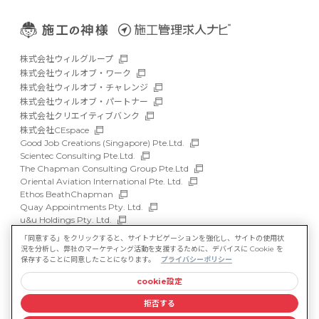
株式会社ウィルグループ
株式会社ウィルオブ・ワーク
株式会社ウィルオブ・チャレンジ
株式会社ウィルオブ・パートナー
株式会社クリエイティブバンク
株式会社CEspace
Good Job Creations (Singapore) Pte.Ltd.
Scientec Consulting Pte.Ltd.
The Chapman Consulting Group Pte.Ltd
Oriental Aviation International Pte. Ltd.
Ethos BeathChapman
Quay Appointments Pty. Ltd.
u&u Holdings Pty. Ltd.
DFP Recruitment Holdings Pty. Ltd.
「同意する」をクリックすると、サイトナビゲーションを強化し、サイトの使用状
Asia Recruit Holdings Sdn.Bhd.
況を分析し、弊社のマーケティング活動を支援するために、デバイスに Cookie を
WILLOF Vietnam Company Limited
保存することに同意したことになります。
プライバシーポリシー
cookie設定
サイトマップ
マルチステークホルダー方針
拒否する
情報セキュリティ基本方針
プライバシーポリシー