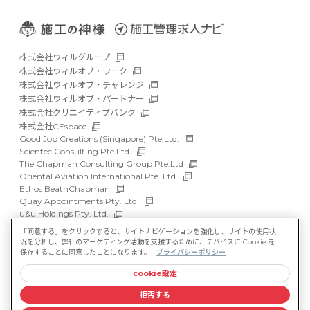
株式会社ウィルグループ
株式会社ウィルオブ・ワーク
株式会社ウィルオブ・チャレンジ
株式会社ウィルオブ・パートナー
株式会社クリエイティブバンク
株式会社CEspace
Good Job Creations (Singapore) Pte.Ltd.
Scientec Consulting Pte.Ltd.
The Chapman Consulting Group Pte.Ltd
Oriental Aviation International Pte. Ltd.
Ethos BeathChapman
Quay Appointments Pty. Ltd.
u&u Holdings Pty. Ltd.
DFP Recruitment Holdings Pty. Ltd.
「同意する」をクリックすると、サイトナビゲーションを強化し、サイトの使用状
Asia Recruit Holdings Sdn.Bhd.
況を分析し、弊社のマーケティング活動を支援するために、デバイスに Cookie を
WILLOF Vietnam Company Limited
保存することに同意したことになります。
プライバシーポリシー
cookie設定
サイトマップ
マルチステークホルダー方針
拒否する
情報セキュリティ基本方針
プライバシーポリシー