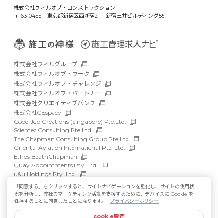
株式会社ウィルオブ・コンストラクション
〒163-0455 東京都新宿区西新宿2-1-1新宿三井ビルディング55F
株式会社ウィルグループ
株式会社ウィルオブ・ワーク
株式会社ウィルオブ・チャレンジ
株式会社ウィルオブ・パートナー
株式会社クリエイティブバンク
株式会社CEspace
Good Job Creations (Singapore) Pte.Ltd.
Scientec Consulting Pte.Ltd.
The Chapman Consulting Group Pte.Ltd
Oriental Aviation International Pte. Ltd.
Ethos BeathChapman
Quay Appointments Pty. Ltd.
u&u Holdings Pty. Ltd.
DFP Recruitment Holdings Pty. Ltd.
「同意する」をクリックすると、サイトナビゲーションを強化し、サイトの使用状
Asia Recruit Holdings Sdn.Bhd.
況を分析し、弊社のマーケティング活動を支援するために、デバイスに Cookie を
WILLOF Vietnam Company Limited
保存することに同意したことになります。
プライバシーポリシー
cookie設定