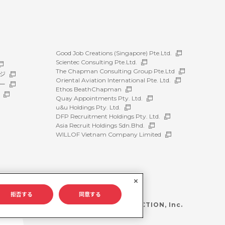
Good Job Creations (Singapore) Pte.Ltd.
Scientec Consulting Pte.Ltd.
The Chapman Consulting Group Pte.Ltd
ジ
Oriental Aviation International Pte. Ltd.
ー
Ethos BeathChapman
Quay Appointments Pty. Ltd.
u&u Holdings Pty. Ltd.
DFP Recruitment Holdings Pty. Ltd.
Asia Recruit Holdings Sdn.Bhd.
WILLOF Vietnam Company Limited
拒否する
同意する
©WILLOF CONSTRUCTION, Inc.