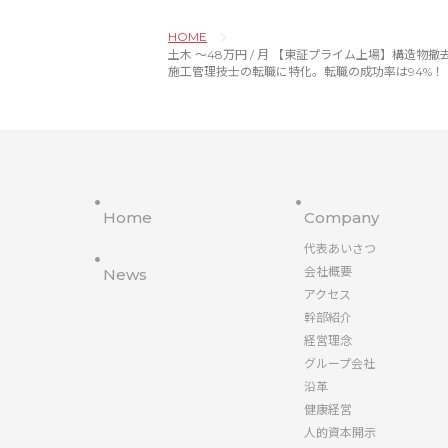
HOME
土木 〜48万円 / 月 【東証プライム上場】構造物撤去工事/土木施
施工管理技士の転職に特化。転職の成功率は94%！
Home
Company
代表あいさつ
会社概要
News
アクセス
幹部紹介
経営理念
グループ会社
沿革
健康経営
人的資本開示