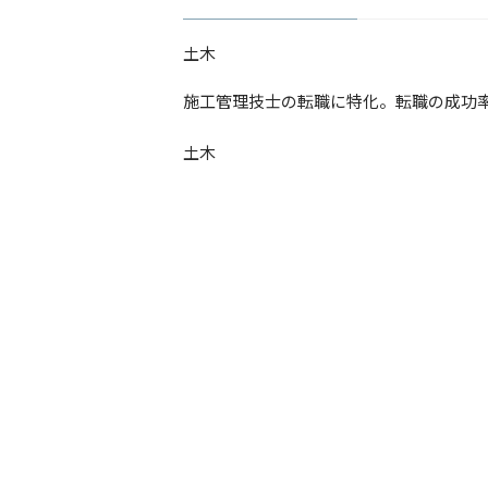
土木
​施工管理技士の転職に特化。転職の成功
土木