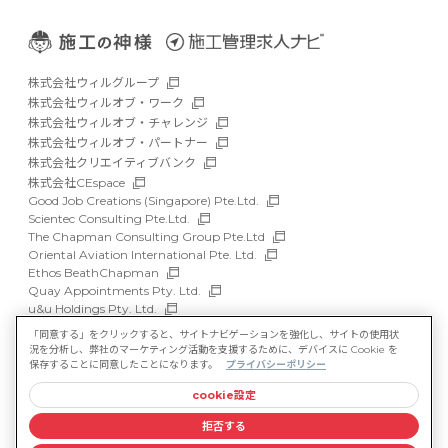
株式会社ウィルグループ
株式会社ウィルオブ・ワーク
株式会社ウィルオブ・チャレンジ
株式会社ウィルオブ・パートナー
株式会社クリエイティブバンク
株式会社CEspace
Good Job Creations (Singapore) Pte.Ltd.
Scientec Consulting Pte.Ltd.
The Chapman Consulting Group Pte.Ltd
Oriental Aviation International Pte. Ltd.
Ethos BeathChapman
Quay Appointments Pty. Ltd.
u&u Holdings Pty. Ltd.
DFP Recruitment Holdings Pty. Ltd.
「同意する」をクリックすると、サイトナビゲーションを強化し、サイトの使用状
Asia Recruit Holdings Sdn.Bhd.
況を分析し、弊社のマーケティング活動を支援するために、デバイスに Cookie を
WILLOF Vietnam Company Limited
保存することに同意したことになります。
プライバシーポリシー
cookie設定
サイトマップ
マルチステークホルダー方針
拒否する
情報セキュリティ基本方針
プライバシーポリシー