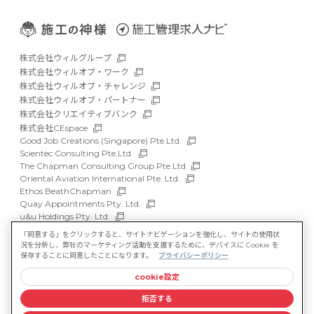
株式会社ウィルグループ
株式会社ウィルオブ・ワーク
株式会社ウィルオブ・チャレンジ
株式会社ウィルオブ・パートナー
株式会社クリエイティブバンク
株式会社CEspace
Good Job Creations (Singapore) Pte.Ltd.
Scientec Consulting Pte.Ltd.
The Chapman Consulting Group Pte.Ltd
Oriental Aviation International Pte. Ltd.
Ethos BeathChapman
Quay Appointments Pty. Ltd.
u&u Holdings Pty. Ltd.
DFP Recruitment Holdings Pty. Ltd.
「同意する」をクリックすると、サイトナビゲーションを強化し、サイトの使用状
Asia Recruit Holdings Sdn.Bhd.
況を分析し、弊社のマーケティング活動を支援するために、デバイスに Cookie を
WILLOF Vietnam Company Limited
保存することに同意したことになります。
プライバシーポリシー
cookie設定
サイトマップ
マルチステークホルダー方針
拒否する
情報セキュリティ基本方針
プライバシーポリシー