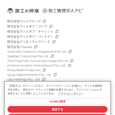
株式会社ウィルグループ
株式会社ウィルオブ・ワーク
株式会社ウィルオブ・チャレンジ
株式会社ウィルオブ・パートナー
株式会社クリエイティブバンク
株式会社CEspace
Good Job Creations (Singapore) Pte.Ltd.
Scientec Consulting Pte.Ltd.
The Chapman Consulting Group Pte.Ltd
Oriental Aviation International Pte. Ltd.
Ethos BeathChapman
Quay Appointments Pty. Ltd.
u&u Holdings Pty. Ltd.
DFP Recruitment Holdings Pty. Ltd.
「同意する」をクリックすると、サイトナビゲーションを強化し、サイトの使用状
Asia Recruit Holdings Sdn.Bhd.
況を分析し、弊社のマーケティング活動を支援するために、デバイスに Cookie を
WILLOF Vietnam Company Limited
保存することに同意したことになります。
プライバシーポリシー
cookie設定
サイトマップ
マルチステークホルダー方針
拒否する
情報セキュリティ基本方針
プライバシーポリシー