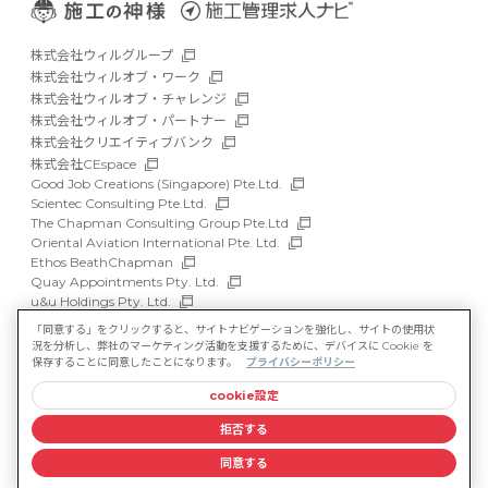
株式会社ウィルグループ
株式会社ウィルオブ・ワーク
株式会社ウィルオブ・チャレンジ
株式会社ウィルオブ・パートナー
株式会社クリエイティブバンク
株式会社CEspace
Good Job Creations (Singapore) Pte.Ltd.
Scientec Consulting Pte.Ltd.
The Chapman Consulting Group Pte.Ltd
Oriental Aviation International Pte. Ltd.
Ethos BeathChapman
Quay Appointments Pty. Ltd.
u&u Holdings Pty. Ltd.
DFP Recruitment Holdings Pty. Ltd.
「同意する」をクリックすると、サイトナビゲーションを強化し、サイトの使用状
Asia Recruit Holdings Sdn.Bhd.
況を分析し、弊社のマーケティング活動を支援するために、デバイスに Cookie を
WILLOF Vietnam Company Limited
保存することに同意したことになります。
プライバシーポリシー
cookie設定
サイトマップ
マルチステークホルダー方針
拒否する
情報セキュリティ基本方針
プライバシーポリシー
同意する
©WILLOF CONSTRUCTION, Inc.