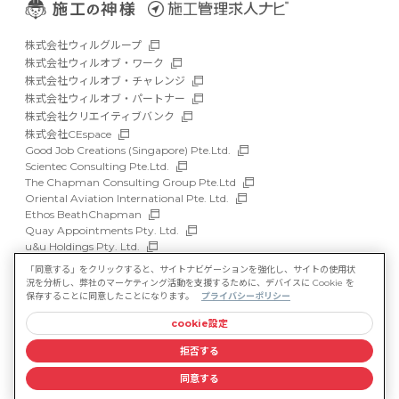
株式会社ウィルグループ
株式会社ウィルオブ・ワーク
株式会社ウィルオブ・チャレンジ
株式会社ウィルオブ・パートナー
株式会社クリエイティブバンク
株式会社CEspace
Good Job Creations (Singapore) Pte.Ltd.
Scientec Consulting Pte.Ltd.
The Chapman Consulting Group Pte.Ltd
Oriental Aviation International Pte. Ltd.
Ethos BeathChapman
Quay Appointments Pty. Ltd.
u&u Holdings Pty. Ltd.
DFP Recruitment Holdings Pty. Ltd.
「同意する」をクリックすると、サイトナビゲーションを強化し、サイトの使用状
Asia Recruit Holdings Sdn.Bhd.
況を分析し、弊社のマーケティング活動を支援するために、デバイスに Cookie を
WILLOF Vietnam Company Limited
保存することに同意したことになります。
プライバシーポリシー
cookie設定
サイトマップ
マルチステークホルダー方針
拒否する
情報セキュリティ基本方針
プライバシーポリシー
同意する
©WILLOF CONSTRUCTION, Inc.