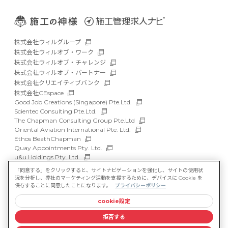
株式会社ウィルグループ
株式会社ウィルオブ・ワーク
株式会社ウィルオブ・チャレンジ
株式会社ウィルオブ・パートナー
株式会社クリエイティブバンク
株式会社CEspace
Good Job Creations (Singapore) Pte.Ltd.
Scientec Consulting Pte.Ltd.
The Chapman Consulting Group Pte.Ltd
Oriental Aviation International Pte. Ltd.
Ethos BeathChapman
Quay Appointments Pty. Ltd.
u&u Holdings Pty. Ltd.
DFP Recruitment Holdings Pty. Ltd.
「同意する」をクリックすると、サイトナビゲーションを強化し、サイトの使用状
Asia Recruit Holdings Sdn.Bhd.
況を分析し、弊社のマーケティング活動を支援するために、デバイスに Cookie を
WILLOF Vietnam Company Limited
保存することに同意したことになります。
プライバシーポリシー
cookie設定
サイトマップ
マルチステークホルダー方針
拒否する
情報セキュリティ基本方針
プライバシーポリシー