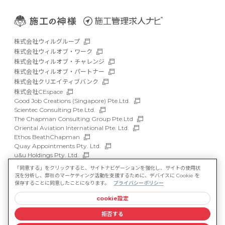
株式会社ウィルグループ
株式会社ウィルオブ・ワーク
株式会社ウィルオブ・チャレンジ
株式会社ウィルオブ・パートナー
株式会社クリエイティブバンク
株式会社CEspace
Good Job Creations (Singapore) Pte.Ltd.
Scientec Consulting Pte.Ltd.
The Chapman Consulting Group Pte.Ltd
Oriental Aviation International Pte. Ltd.
Ethos BeathChapman
Quay Appointments Pty. Ltd.
u&u Holdings Pty. Ltd.
DFP Recruitment Holdings Pty. Ltd.
「同意する」をクリックすると、サイトナビゲーションを強化し、サイトの使用状
Asia Recruit Holdings Sdn.Bhd.
況を分析し、弊社のマーケティング活動を支援するために、デバイスに Cookie を
WILLOF Vietnam Company Limited
保存することに同意したことになります。
プライバシーポリシー
cookie設定
サイトマップ
マルチステークホルダー方針
拒否する
情報セキュリティ基本方針
プライバシーポリシー