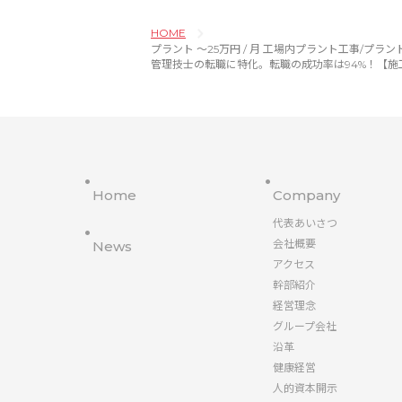
HOME
プラント 〜25万円 / 月 工場内プラント工事/プラント施工管理※
管理技士の転職に特化。転職の成功率は94%！【施
Home
Company
代表あいさつ
会社概要
News
アクセス
幹部紹介
経営理念
グループ会社
沿革
健康経営
人的資本開示