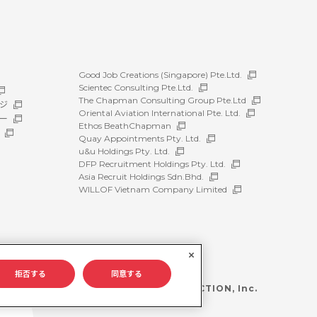
Good Job Creations (Singapore) Pte.Ltd.
Scientec Consulting Pte.Ltd.
The Chapman Consulting Group Pte.Ltd
ジ
Oriental Aviation International Pte. Ltd.
ー
Ethos BeathChapman
Quay Appointments Pty. Ltd.
u&u Holdings Pty. Ltd.
DFP Recruitment Holdings Pty. Ltd.
Asia Recruit Holdings Sdn.Bhd.
WILLOF Vietnam Company Limited
拒否する
同意する
©WILLOF CONSTRUCTION, Inc.