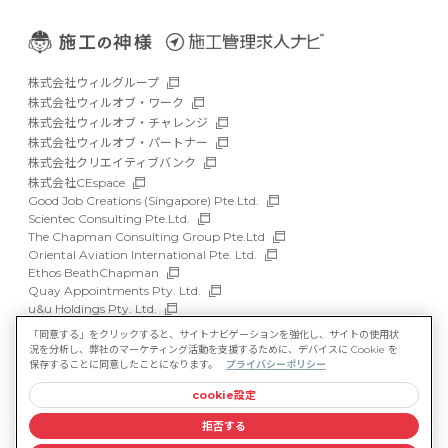
株式会社ウィルグループ
株式会社ウィルオブ・ワーク
株式会社ウィルオブ・チャレンジ
株式会社ウィルオブ・パートナー
株式会社クリエイティブバンク
株式会社CEspace
Good Job Creations (Singapore) Pte.Ltd.
Scientec Consulting Pte.Ltd.
The Chapman Consulting Group Pte.Ltd
Oriental Aviation International Pte. Ltd.
Ethos BeathChapman
Quay Appointments Pty. Ltd.
u&u Holdings Pty. Ltd.
DFP Recruitment Holdings Pty. Ltd.
「同意する」をクリックすると、サイトナビゲーションを強化し、サイトの使用状
Asia Recruit Holdings Sdn.Bhd.
況を分析し、弊社のマーケティング活動を支援するために、デバイスに Cookie を
WILLOF Vietnam Company Limited
保存することに同意したことになります。
プライバシーポリシー
cookie設定
サイトマップ
マルチステークホルダー方針
拒否する
情報セキュリティ基本方針
プライバシーポリシー