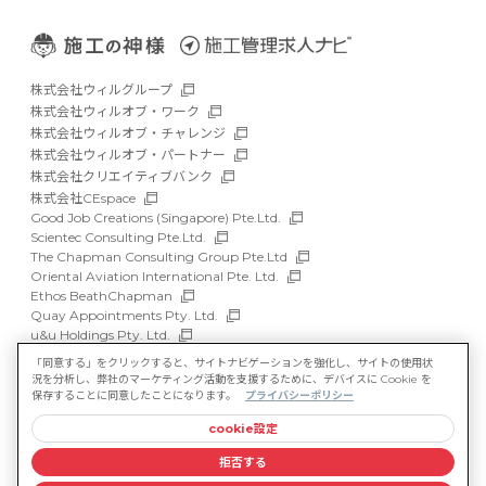
株式会社ウィルグループ
株式会社ウィルオブ・ワーク
株式会社ウィルオブ・チャレンジ
株式会社ウィルオブ・パートナー
株式会社クリエイティブバンク
株式会社CEspace
Good Job Creations (Singapore) Pte.Ltd.
Scientec Consulting Pte.Ltd.
The Chapman Consulting Group Pte.Ltd
Oriental Aviation International Pte. Ltd.
Ethos BeathChapman
Quay Appointments Pty. Ltd.
u&u Holdings Pty. Ltd.
DFP Recruitment Holdings Pty. Ltd.
「同意する」をクリックすると、サイトナビゲーションを強化し、サイトの使用状
Asia Recruit Holdings Sdn.Bhd.
況を分析し、弊社のマーケティング活動を支援するために、デバイスに Cookie を
WILLOF Vietnam Company Limited
保存することに同意したことになります。
プライバシーポリシー
cookie設定
サイトマップ
マルチステークホルダー方針
拒否する
情報セキュリティ基本方針
プライバシーポリシー