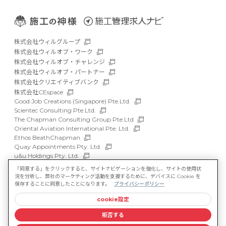
株式会社ウィルグループ
株式会社ウィルオブ・ワーク
株式会社ウィルオブ・チャレンジ
株式会社ウィルオブ・パートナー
株式会社クリエイティブバンク
株式会社CEspace
Good Job Creations (Singapore) Pte.Ltd.
Scientec Consulting Pte.Ltd.
The Chapman Consulting Group Pte.Ltd
Oriental Aviation International Pte. Ltd.
Ethos BeathChapman
Quay Appointments Pty. Ltd.
u&u Holdings Pty. Ltd.
DFP Recruitment Holdings Pty. Ltd.
「同意する」をクリックすると、サイトナビゲーションを強化し、サイトの使用状
Asia Recruit Holdings Sdn.Bhd.
況を分析し、弊社のマーケティング活動を支援するために、デバイスに Cookie を
WILLOF Vietnam Company Limited
保存することに同意したことになります。
プライバシーポリシー
cookie設定
サイトマップ
マルチステークホルダー方針
拒否する
情報セキュリティ基本方針
プライバシーポリシー