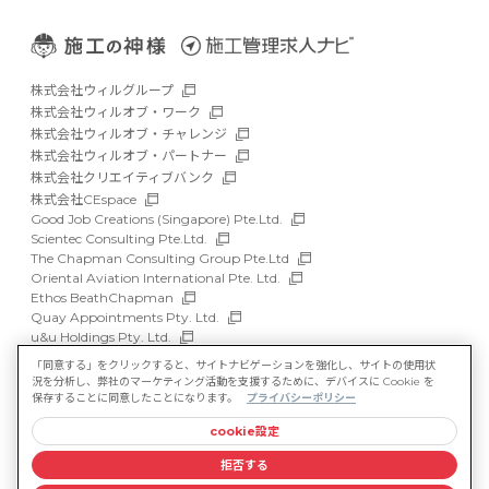
株式会社ウィルグループ
株式会社ウィルオブ・ワーク
株式会社ウィルオブ・チャレンジ
株式会社ウィルオブ・パートナー
株式会社クリエイティブバンク
株式会社CEspace
Good Job Creations (Singapore) Pte.Ltd.
Scientec Consulting Pte.Ltd.
The Chapman Consulting Group Pte.Ltd
Oriental Aviation International Pte. Ltd.
Ethos BeathChapman
Quay Appointments Pty. Ltd.
u&u Holdings Pty. Ltd.
DFP Recruitment Holdings Pty. Ltd.
「同意する」をクリックすると、サイトナビゲーションを強化し、サイトの使用状
Asia Recruit Holdings Sdn.Bhd.
況を分析し、弊社のマーケティング活動を支援するために、デバイスに Cookie を
WILLOF Vietnam Company Limited
保存することに同意したことになります。
プライバシーポリシー
cookie設定
サイトマップ
マルチステークホルダー方針
拒否する
情報セキュリティ基本方針
プライバシーポリシー