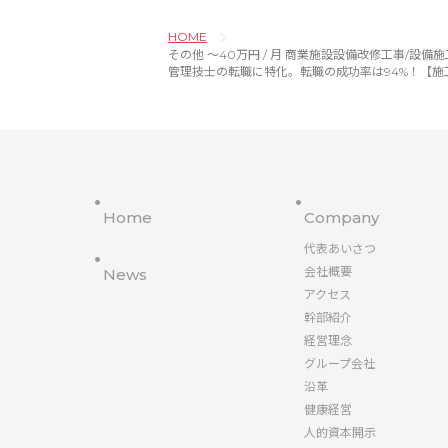
HOME
その他 〜40万円 / 月 商業施設設備改修工事/設備施工管理（空調
管理技士の転職に特化。転職の成功率は94%！【施
Home
Company
代表あいさつ
会社概要
News
アクセス
幹部紹介
経営理念
グループ会社
沿革
健康経営
人的資本開示