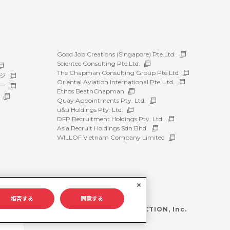
Good Job Creations (Singapore) Pte.Ltd.
Scientec Consulting Pte.Ltd.
The Chapman Consulting Group Pte.Ltd
ジ
Oriental Aviation International Pte. Ltd.
ー
Ethos BeathChapman
Quay Appointments Pty. Ltd.
u&u Holdings Pty. Ltd.
DFP Recruitment Holdings Pty. Ltd.
Asia Recruit Holdings Sdn.Bhd.
WILLOF Vietnam Company Limited
拒否する
同意する
©WILLOF CONSTRUCTION, Inc.