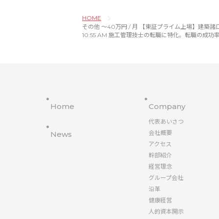
HOME
その他 〜40万円 / 月 【東証プライム上場】建築諸口工事/設
10:55 AM 施工管理技士の転職に特化。転職の成
Home
Company
代表あいさつ
会社概要
News
アクセス
幹部紹介
経営理念
グループ会社
沿革
健康経営
人的資本開示