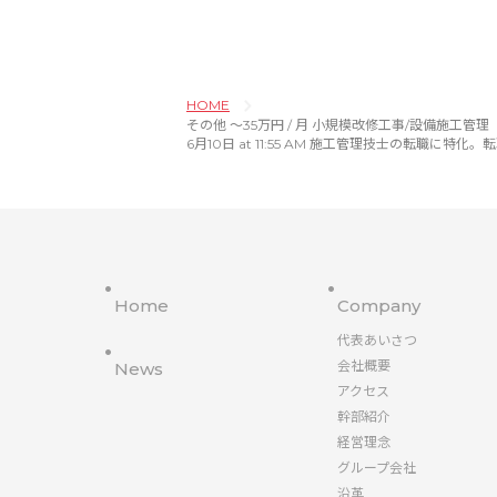
HOME
その他 〜35万円 / 月 小規模改修工事/設備施工管理（空調）
6月10日 at 11:55 AM 施工管理技士の転職に
Home
Company
代表あいさつ
会社概要
News
アクセス
幹部紹介
経営理念
グループ会社
沿革