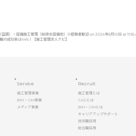
・設備施工管理（給排水設備他）※経験者歓迎 on 2024年6月10日 at 11:55 AM on 2
特化。転職の成功率は94%！【施工管理求人ナビ】
Service
Recruit
施工管理事業
施工管理とは
BIM・CIM事業
CADとは
メディア事業
BIM・CIMとは
キャリアアップサポート
技術職採用
総合職採用