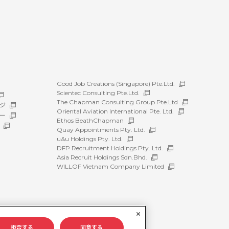
Good Job Creations (Singapore) Pte.Ltd.
Scientec Consulting Pte.Ltd.
The Chapman Consulting Group Pte.Ltd
ジ
Oriental Aviation International Pte. Ltd.
ー
Ethos BeathChapman
Quay Appointments Pty. Ltd.
u&u Holdings Pty. Ltd.
DFP Recruitment Holdings Pty. Ltd.
Asia Recruit Holdings Sdn.Bhd.
WILLOF Vietnam Company Limited
拒否する
同意する