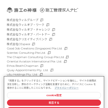
株式会社ウィルグループ
株式会社ウィルオブ・ワーク
株式会社ウィルオブ・チャレンジ
株式会社ウィルオブ・パートナー
株式会社クリエイティブバンク
株式会社CEspace
Good Job Creations (Singapore) Pte.Ltd.
Scientec Consulting Pte.Ltd.
The Chapman Consulting Group Pte.Ltd
Oriental Aviation International Pte. Ltd.
Ethos BeathChapman
Quay Appointments Pty. Ltd.
u&u Holdings Pty. Ltd.
DFP Recruitment Holdings Pty. Ltd.
「同意する」をクリックすると、サイトナビゲーションを強化し、サイトの使用状
Asia Recruit Holdings Sdn.Bhd.
況を分析し、弊社のマーケティング活動を支援するために、デバイスに Cookie を
WILLOF Vietnam Company Limited
保存することに同意したことになります。
プライバシーポリシー
cookie設定
サイトマップ
マルチステークホルダー方針
拒否する
情報セキュリティ基本方針
プライバシーポリシー