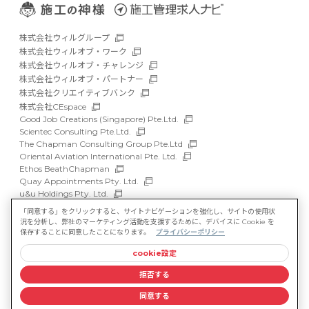
株式会社ウィルグループ
株式会社ウィルオブ・ワーク
株式会社ウィルオブ・チャレンジ
株式会社ウィルオブ・パートナー
株式会社クリエイティブバンク
株式会社CEspace
Good Job Creations (Singapore) Pte.Ltd.
Scientec Consulting Pte.Ltd.
The Chapman Consulting Group Pte.Ltd
Oriental Aviation International Pte. Ltd.
Ethos BeathChapman
Quay Appointments Pty. Ltd.
u&u Holdings Pty. Ltd.
DFP Recruitment Holdings Pty. Ltd.
「同意する」をクリックすると、サイトナビゲーションを強化し、サイトの使用状
Asia Recruit Holdings Sdn.Bhd.
況を分析し、弊社のマーケティング活動を支援するために、デバイスに Cookie を
WILLOF Vietnam Company Limited
保存することに同意したことになります。
プライバシーポリシー
cookie設定
サイトマップ
マルチステークホルダー方針
拒否する
情報セキュリティ基本方針
プライバシーポリシー
同意する
©WILLOF CONSTRUCTION, Inc.