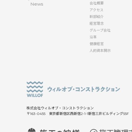
会社概要
News
アクセス
幹部紹介
経営理念
グループ会社
沿革
健康経営
人的資本開示
株式会社ウィルオブ・コンストラクション
〒163-0455 東京都新宿区西新宿2-1-1新宿三井ビルディング55F