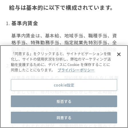
給与は基本的に以下で構成されています。
基準内賃金
基準内賃金は、基本給、地域手当、職種手当、資
格手当、特殊勤務手当、指定就業先特別手当、全
国転勤手当、帰省旅費、その他手当、前払選択金
「同意する」をクリックすると、サイトナビゲーションを強
から成り立っています。
化し、サイトの使用状況を分析し、弊社のマーケティング活
時間外手当
動を支援するために、デバイスに Cookie を保存することに
同意したことになります。
プライバシーポリシー
就業条件明示書により、契約残業金額(みなし残業
手当：時間外手当の前払）が含まれている方につ
cookie設定
きましては、毎月の給料にあらかじめ一定時間分
の時間外残業分の手当が支給されます。また、実
拒否する
際の残業時間が、契約残業金額に相当する時間を
下回ったとしても、給与は減額されません（欠勤
同意する
を除く）。なお、契約残業金額は、就業場所ごと
に、それぞれの状況、労働時間数などを鑑みてそ