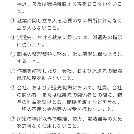
早退、または職場離脱する等をおこなわないこ
と。
⑬ 就業に関し立ち入る必要のない場所に許可なく
立ち入らないこと。
⑭ 派遣先における就業に際しては、派遣先の指示
に従うこと。
⑮ 職場の整理整頓に努め、常に清潔に保つように
すること。
⑯ 作業を妨害したり、会社、および派遣先の職場
風紀秩序を乱さないこと。
⑰ 会社、および派遣先職場において、社員、会社
の関係者、または就業先の関係者との間に、贈
与の利益を受けとる、賄賂を渡すなどを含め、
一切の不用な金品等の授受を行わないこと。
⑱ 所定の場所以外で喫煙、焚火、電熱器等の火気
を許可なく使用しないこと。