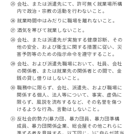
㉕ 会社、または派遣先にて、許可無く就業場所構
内で政治・宗教の活動を行わないこと。
㉖ 就業時間中はみだりに職場を離れないこと。
㉗ 酒気を帯びて就業しないこと。
㉘ 会社、または派遣先が実施する健康診断、その
他の安全、および衛生に関する措置に従い、災
害予防等のための指示命令を遵守すること。
㉙ 会社、および派遣先職場において、社員、会社
の関係者、または就業先の関係者との間で、金
銭の貸し借りはしないこと。
㉚ 職務中に限らず、会社、派遣先、および職場に
関係する個人、法人等について、事実、虚偽に
限らず、風説を流布するなど、その名誉を傷つ
けるような行為、言動はしないこと。
㉛ 反社会的勢力(暴力団、暴力団員、暴力団準構
成員、暴力団関係企業、総会屋その他これらに
準ずる者を意味する。以下同じ。)に自らが該当