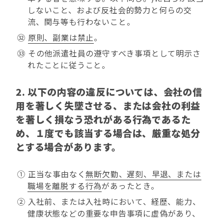
しないこと、および反社会的勢力と何らの交
流、関与等も行わないこと。
㉜
原則、副業は禁止
。
㉝ その他派遣社員の遵守すべき事項として明示さ
れたことに従うこと。
2. 以下の内容の違反については、会社の信
用を著しく失墜させる、または会社の利益
を著しく損なう恐れがある行為であるた
め、１度でも該当する場合は、厳重な処分
とする場合があります。
① 正当な事由なく
無断欠勤、遅刻、早退、または
職場を離脱する行為
があったとき。
② 入社前、または入社時において、経歴、能力、
健康状態などの重要な申告事項に虚偽があり、