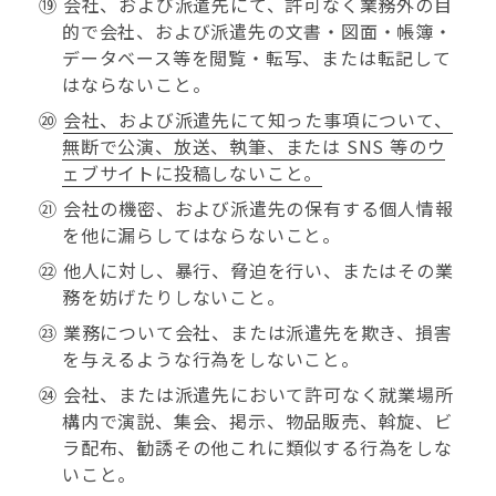
⑲ 会社、および派遣先にて、許可なく業務外の目
的で会社、および派遣先の文書・図面・帳簿・
データベース等を閲覧・転写、または転記して
はならないこと。
⑳
会社、および派遣先にて知った事項について、
無断で公演、放送、執筆、または SNS 等のウ
ェブサイトに投稿しないこと。
㉑ 会社の機密、および派遣先の保有する個人情報
を他に漏らしてはならないこと。
㉒ 他人に対し、暴行、脅迫を行い、またはその業
務を妨げたりしないこと。
㉓ 業務について会社、または派遣先を欺き、損害
を与えるような行為をしないこと。
㉔ 会社、または派遣先において許可なく就業場所
構内で演説、集会、掲示、物品販売、斡旋、ビ
ラ配布、勧誘その他これに類似する行為をしな
いこと。