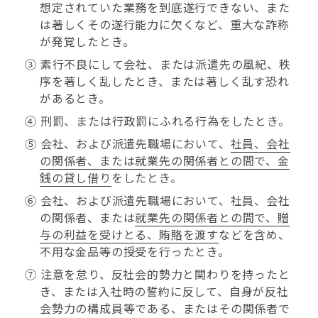
想定されていた業務を到底遂行できない、また
は著しくその遂行能力に欠くなど、重大な詐称
が発覚したとき。
③ 素行不良にして会社、または派遣先の風紀、秩
序を著しく乱したとき、または著しく乱す恐れ
があるとき。
④ 刑罰、または行政罰にふれる行為をしたとき。
⑤ 会社、および派遣先職場において、
社員、会社
の関係者、または就業先の関係者との間で、金
銭の貸し借り
をしたとき。
⑥ 会社、および派遣先職場において、社員、会社
の関係者、または
就業先の関係者との間で、贈
与の利益を受けとる、賄賂を渡す
などを含め、
不用な金品等の授受を行ったとき。
⑦ 注意を怠り、反社会的勢力と関わりを持ったと
き、または入社時の誓約に反して、自身が反社
会勢力の構成員等である、またはその関係者で